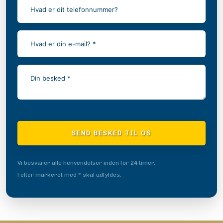
Vi besvarer alle henvendelser inden for 24 timer.
Felter markeret med * skal udfyldes.​​