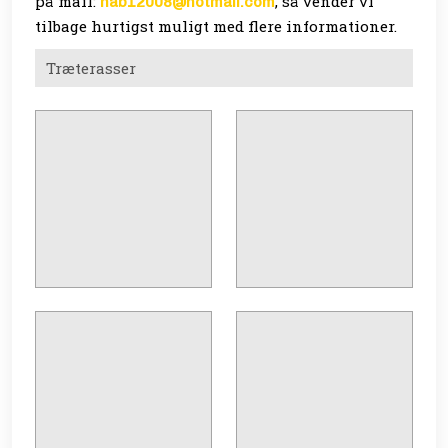
på mail:
, så vender vi
nab12008@hotmail.com
tilbage hurtigst muligt med flere informationer.
​Træterasser