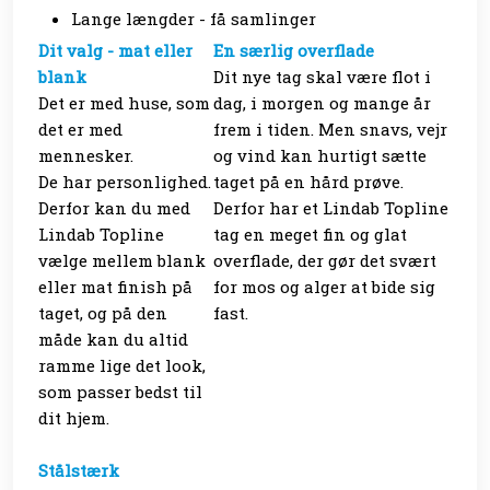
Lange længder - få samlinger
Dit valg - mat eller
En særlig overflade
blank
Dit nye tag skal være flot i
Det er med huse, som
dag, i morgen og mange år
det er med
frem i tiden. Men snavs, vejr
mennesker.
og vind kan hurtigt sætte
De har personlighed.
taget på en hård prøve.
Derfor kan du med
Derfor har et Lindab Topline
Lindab Topline
tag en meget fin og glat
vælge mellem blank
overflade, der gør det svært
eller mat finish på
for mos og alger at bide sig
taget, og på den
fast.
måde kan du altid
ramme lige det look,
som passer bedst til
dit hjem.
Stålstærk